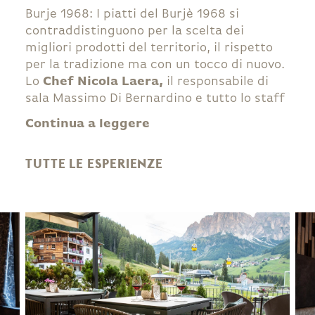
Burje 1968: I piatti del Burjè 1968 si
contraddistinguono per la scelta dei
migliori prodotti del territorio, il rispetto
per la tradizione ma con un tocco di nuovo.
Lo
Chef Nicola Laera,
il responsabile di
sala Massimo Di Bernardino e tutto lo staff
vi aspettano ogni sera eccetto la domenica
Continua a leggere
dalle 19:00 alle 21:00.
TUTTE LE ESPERIENZE
Per i nostri ospiti sarà offerto un
aperitivo di benvenuto.
Per info e prenotazioni: +39 0471 836043 -
info@hotelarkadia.it
- Str. Burjè 11, 39033,
Corvara